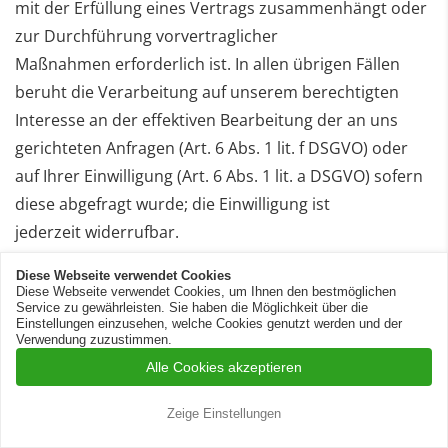
mit
der Erfüllung eines Vertrags zusammenhängt oder
zur Durchführung vorvertraglicher
Maßnahmen
erforderlich ist. In allen übrigen Fällen
beruht die Verarbeitung auf unserem berechtigten
Interesse an der
effektiven Bearbeitung der an uns
gerichteten Anfragen (Art. 6 Abs. 1 lit. f DSGVO) oder
auf Ihrer
Einwilligung (Art. 6 Abs. 1 lit. a DSGVO) sofern
diese abgefragt wurde; die Einwilligung ist
jederzeit
widerrufbar.
Diese Webseite verwendet Cookies
Die von Ihnen an uns per Kontaktanfragen
Diese Webseite verwendet Cookies, um Ihnen den bestmöglichen
Service zu gewährleisten. Sie haben die Möglichkeit über die
übersandten Daten verbleiben bei uns, bis Sie uns zur
Einstellungen einzusehen, welche Cookies genutzt werden und der
Verwendung zuzustimmen.
Löschung
auffordern, Ihre Einwilligung zur
Alle Cookies akzeptieren
Speicherung widerrufen oder der Zweck für die
Datenspeicherung entfällt
(z. B. nach abgeschlossener
Zeige Einstellungen
Bearbeitung Ihres Anliegens). Zwingende gesetzliche